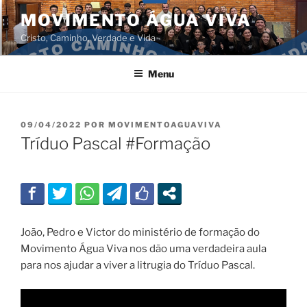
Pular
MOVIMENTO ÁGUA VIVA
para
Cristo, Caminho, Verdade e Vida
o
conteúdo
Menu
PUBLICADO
09/04/2022
POR
MOVIMENTOAGUAVIVA
EM
Tríduo Pascal #Formação
João, Pedro e Victor do ministério de formação do
Movimento Água Viva nos dão uma verdadeira aula
para nos ajudar a viver a litrugia do Tríduo Pascal.