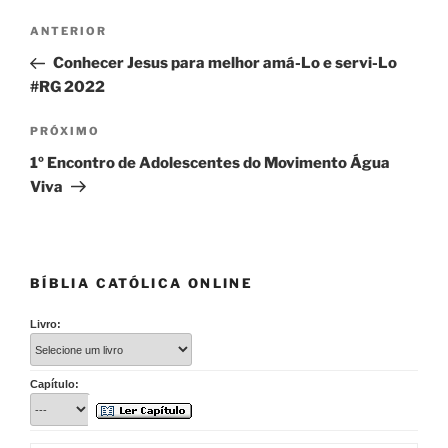
Navegação
Post
ANTERIOR
de
anterior
Conhecer Jesus para melhor amá-Lo e servi-Lo
Post
#RG 2022
Próximo
PRÓXIMO
post
1º Encontro de Adolescentes do Movimento Água
Viva
BÍBLIA CATÓLICA ONLINE
Livro:
Capítulo: