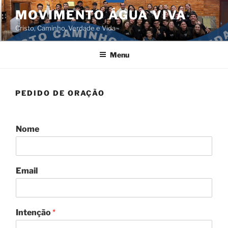
Pular
MOVIMENTO ÁGUA VIVA
para
Cristo, Caminho, Verdade e Vida
o
conteúdo
Menu
PEDIDO DE ORAÇÃO
Nome
Email
Intenção
*