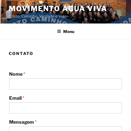
Pular
MOVIMENTO ÁGUA VIVA
para
Cristo, Caminho, Verdade e Vida
o
conteúdo
Menu
CONTATO
Nome
*
Email
*
Mensagem
*