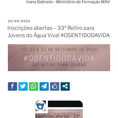
Ivana Gabriela – Ministério de Formação MAV
PUBLICADO
22/06/2021
EM
Inscrições abertas – 33º Retiro para
Jovens do Água Viva! #OSENTIDODAVIDA
Inscrições abertas – 33º