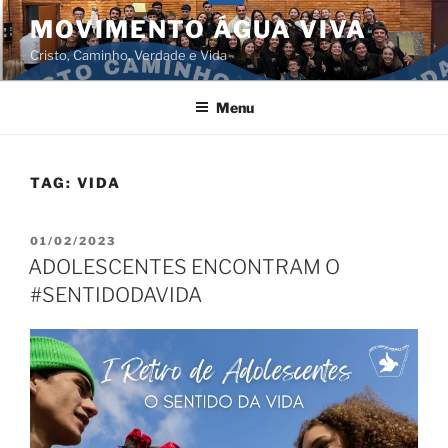
Pular
MOVIMENTO ÁGUA VIVA
para
Cristo, Caminho, Verdade e Vida
o
conteúdo
Menu
TAG:
VIDA
PUBLICADO
01/02/2023
EM
ADOLESCENTES ENCONTRAM O
#SENTIDODAVIDA