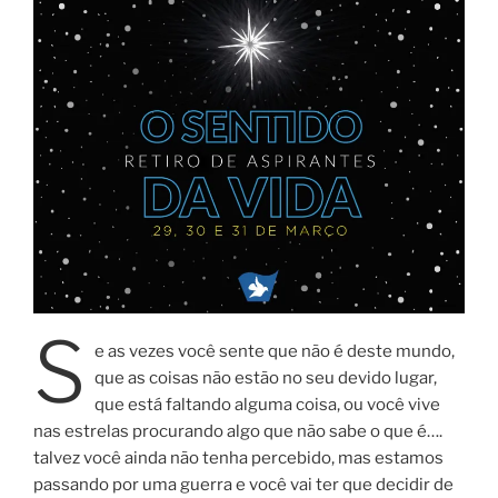
S
e as vezes você sente que não é deste mundo,
que as coisas não estão no seu devido lugar,
que está faltando alguma coisa, ou você vive
nas estrelas procurando algo que não sabe o que é….
talvez você ainda não tenha percebido, mas estamos
passando por uma guerra e você vai ter que decidir de