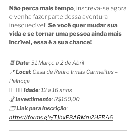
Não perca mais tempo
, inscreva-se agora
e venha fazer parte dessa aventura
inesquecível!
Se você quer mudar sua
vida e se tornar uma pessoa ainda mais
incrível, essa é a sua chance!
📆
Data
: 31 Março a 2 de Abril
📍
Local
: Casa de Retiro Irmãs Carmelitas –
Palhoça
💁‍♀️💁‍♂️
Idade
: 12 a 16 anos
💰
Investimento
: R$150,00
🗂️
Link para inscrição
:
https://forms.gle/TJhxP8ARMru2HFRA6