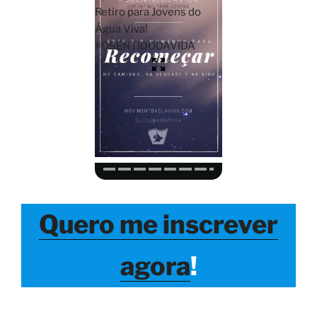
Retiro para Jovens do
Água Viva!
#OSENTIDODAVIDA
Quero me inscrever
agora
!