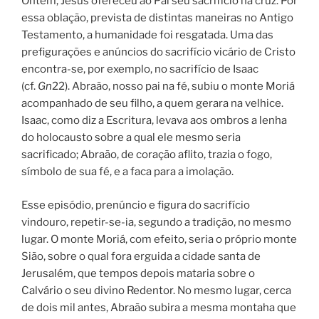
Ontem, Jesus ofereceu ao Pai seu sacrifício na cruz. Por
essa oblação, prevista de distintas maneiras no Antigo
Testamento, a humanidade foi resgatada. Uma das
prefigurações e anúncios do sacrifício vicário de Cristo
encontra-se, por exemplo, no sacrifício de Isaac
(cf.
Gn
22). Abraão, nosso pai na fé, subiu o monte Moriá
acompanhado de seu filho, a quem gerara na velhice.
Isaac, como diz a Escritura, levava aos ombros a lenha
do holocausto sobre a qual ele mesmo seria
sacrificado; Abraão, de coração aflito, trazia o fogo,
símbolo de sua fé, e a faca para a imolação.
Esse episódio, prenúncio e figura do sacrifício
vindouro, repetir-se-ia, segundo a tradição, no mesmo
lugar. O monte Moriá, com efeito, seria o próprio monte
Sião, sobre o qual fora erguida a cidade santa de
Jerusalém, que tempos depois mataria sobre o
Calvário o seu divino Redentor. No mesmo lugar, cerca
de dois mil antes, Abraão subira a mesma montaha que