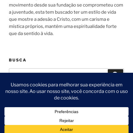
movimento desde sua fundação se comprometeu com
a juventude, esta tem buscado ter um estilo de vida
que mostre a adesão a Cristo, com um carisma e
mística próprios, mantém uma espiritualidade forte
que da sentido à vida.
BUSCA
Pesquisar
Pesqui
por:
Facebook
Instagram
Twitter
Spotify
Podcast
Orgulhosamente desenvolvido com WordPress