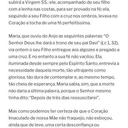
subirá a Virgem SS.: ele, acompanhado de seu filho
com a lenha nas costas, para ser provado na fé; ela,
seguindo a seu Filho com a cruz nos ombros, levava no
Coração a tocha de uma fé perfeitíssima.
Maria, que ouviu do Anjo as seguintes palavras: “O
Senhor Deus lhe dará o trono de seu pai Davi” (
Lc
1, 32),
via ontem o seu Filho entregue aos algozes e pregado a
uma cruz. E no entanto a sua fé
não vacilou
. Ela,
iluminada desde sempre pelo Espírito Santo, entrevia a
necessidade daquela morte, tão ultrajante como
gloriosa, tão dura de contemplar e, ao mesmo tempo,
tão cheia de esperança. Maria sabia, sim, que a morte
não daria a última palavra, porque o Senhor mesmo
tinha dito: “Depois de três dias
ressuscitarei
”.
Mas como podemos ter certeza de que o Coração
Imaculado de nossa Mãe não fraquejo, não esboçou,
ainda que de leve, uma certa desconfiança ou