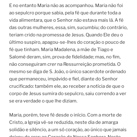
E no entanto Maria não as acompanhou. Maria não foi
ao sepulcro porque sabia, pela fé que durante toda a
vida alimentara, que o Senhor
não
estava mais lá. A fé
das outras mulheres, essa, sim, sucumbiu; do contrário,
teriam crido na promessa de Jesus. Quando Ele deu o
último suspiro, apagou-se-lhes do coração o pouco de
fé que tinham. Maria Madalena, a mãe de Tiago e
Salomé deram, sim, prova de fidelidade; mas, no fim,
não conseguiram
crer
na Ressurreição prometida. O
mesmo se diga de S. João, o único sacerdote ordenado
que permaneceu, impávido e fiel, diante do Senhor
crucificado: também ele, ao receber a notícia de que o
corpo de Jesus sumira do sepulcro, saiu correndo a ver
se era verdade o que lhe diziam.
Maria, porém, teve fé desde o início. Com a morte de
Cristo, a Igreja vê-se reduzida, neste dia de amarga
solidão e silêncio, a um só coração, ao único que jamais