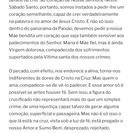
deixou de crer: ao Coração de Nossa Senhora. Neste
Sábado Santo, portanto, somos instados a pedir-lhe um
coração semelhante, capaz de crer verdadeiramente
na palavra e no amor de Jesus Cristo. E não só isso:
dentro do panorama da Paixão, devemos pedir a nossa
Mãe bendita um coração que seja também
sensível
aos
padecimentos do Senhor. Maria é Mãe fiel, mas é ainda
Virgem dolorosa, compadecida dos sofrimentos
suportados pela Vítima santa dos nossos crimes.
O pecado, com efeito, nos endurece a alma, torna-nos
indiferentes às dores de Cristo na Cruz. Mas quem o
ama, compadece-se de vê-lo padecer. E esse amor só é
possível se antes houver fé. Sem isso, a figura do
crucificado não representará mais do que um simples
crime, de uma injustiça, capaz talvez de gerar alguma
comoção, superficial e passageira. Mas não é só isso o
que lá está: na cruz, vista
sob a luz da fé
, está pregado o
nosso Amor e Sumo Bem, desprezado, rejeitado,