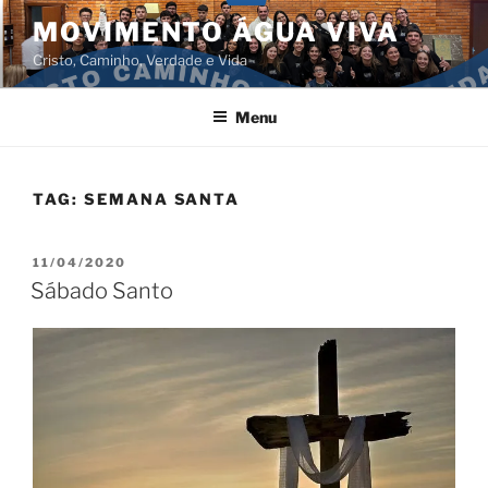
Pular
MOVIMENTO ÁGUA VIVA
para
Cristo, Caminho, Verdade e Vida
o
conteúdo
Menu
TAG:
SEMANA SANTA
PUBLICADO
11/04/2020
EM
Sábado Santo