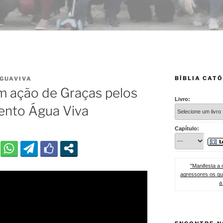
BÍBLIA CATÓ
GUAVIVA
m ação de Graças pelos
Livro:
ento Água Viva
Capítulo:
"Manifesta a 
agressores os qu
a