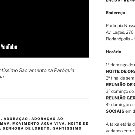
ENCONTRE-N
Endereço
Paróquia Noss
Av. Lages, 276
Florianópolis –
Horário
1º domingo do 
ntíssimo Sacramento na Paróquia
NOITE DE O
AFL
2º final de sem
REUNIÃO DE
3º domingo do 
REUNIÃO GE
4º domingo: o
SOCIAIS
em di
S
,
ADORAÇÃO
,
ADORAÇÃO AO
MAV
,
MOVIMENTO ÁGUA VIVA
,
NOITE DE
A faixa etária 
 SENHORA DE LORETO
,
SANTÍSSIMO
variando entre 