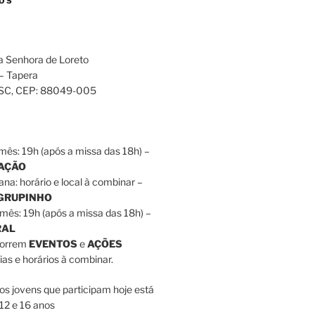
OS
a Senhora de Loreto
 – Tapera
 SC
, CEP:
88049-005
mês: 19h (após a missa das 18h) –
RAÇÃO
ana: horário e local à combinar –
 GRUPINHO
mês: 19h (após a missa das 18h) –
RAL
correm
EVENTOS
e
AÇÕES
as e horários à combinar.
dos jovens que participam hoje está
12 e 16 anos