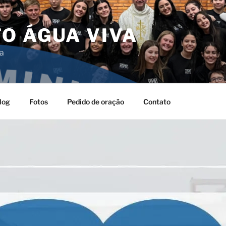
O ÁGUA VIVA
da
log
Fotos
Pedido de oração
Contato