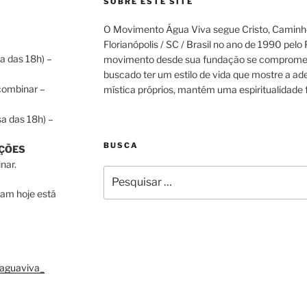
SOBRE ESTE SITE
O Movimento Água Viva segue Cristo, Caminho
Florianópolis / SC / Brasil no ano de 1990 pelo
a das 18h) –
movimento desde sua fundação se compromet
buscado ter um estilo de vida que mostre a ad
 combinar –
mística próprios, mantém uma espiritualidade f
a das 18h) –
BUSCA
ÇÕES
nar.
Pesquisar
por:
pam hoje está
aguaviva_