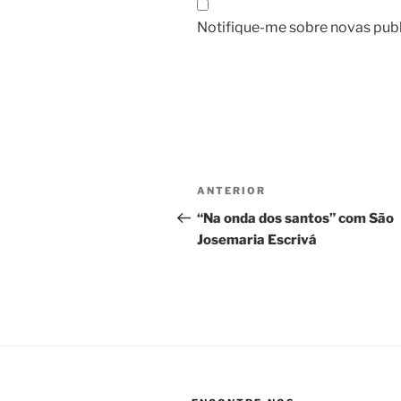
Notifique-me sobre novas publ
Navegação
Post
ANTERIOR
de
anterior
“Na onda dos santos” com São
Josemaria Escrivá
Post