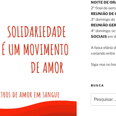
NOITE DE O
2º final de sem
REUNIÃO DE
3º domingo do 
REUNIÃO GE
4º domingo: o
SOCIAIS
em di
A faixa etária 
variando entre 
Siga-nos no I
BUSCA
Pesquisar
por: