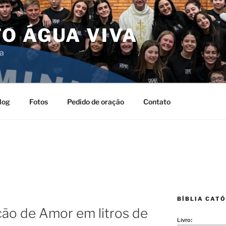
O ÁGUA VIVA
da
log
Fotos
Pedido de oração
Contato
BÍBLIA CATÓ
o de Amor em litros de
Livro: