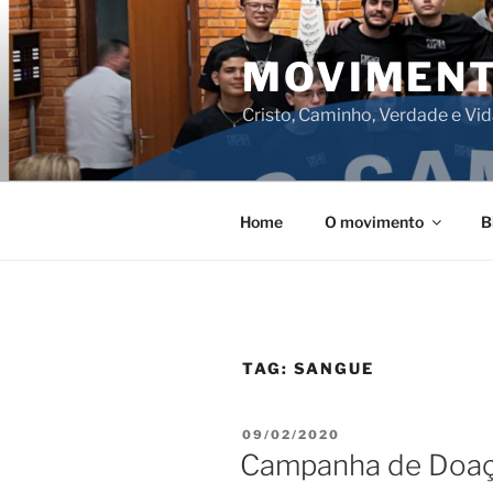
Pular
para
MOVIMENT
o
conteúdo
Cristo, Caminho, Verdade e Vi
Home
O movimento
B
TAG:
SANGUE
PUBLICADO
09/02/2020
EM
Campanha de Doaçã