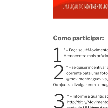
Como participar:
1
º – Faça seu #Movimen
Hemocentro mais próxi
2
º – se quiser incentiva
corrente bata uma fot
@movimentoaguaviva_
Ou ajude a divulgar com a
imag
3
º – Informe a quantida
http://bit.ly/Movime
meta de
10 Litros de