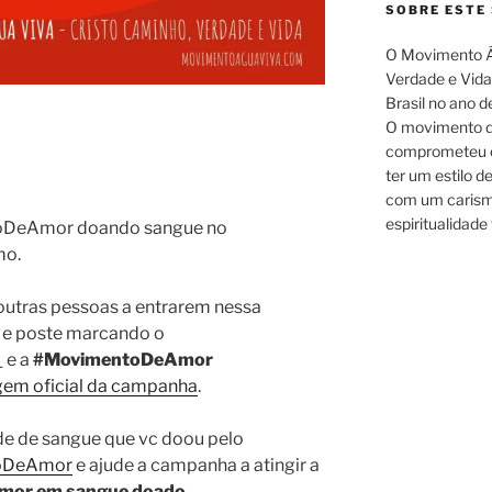
SOBRE ESTE 
O Movimento Á
Verdade e Vida.
Brasil no ano d
O movimento d
comprometeu c
ter um estilo d
com um carism
espiritualidade 
toDeAmor doando sangue no
mo.
r outras pessoas a entrarem nessa
o e poste marcando o
 e a
#MovimentoDeAmor
em oficial da campanha
.
de de sangue que vc doou pelo
ntoDeAmor
e ajude a campanha a atingir a
 amor em sangue doado
.