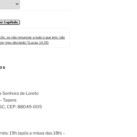
ês, se não renunciar a tudo o que tem, não
ser meu discípulo."(Lucas 14,33)
OS
a Senhora de Loreto
 – Tapera
 SC
, CEP:
88049-005
mês: 19h (após a missa das 18h) –