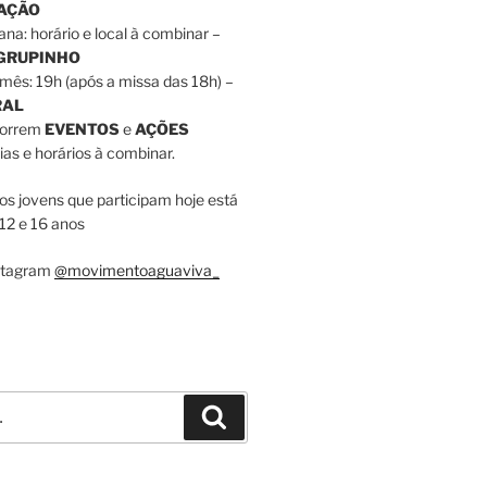
RAÇÃO
ana: horário e local à combinar –
 GRUPINHO
mês: 19h (após a missa das 18h) –
RAL
correm
EVENTOS
e
AÇÕES
as e horários à combinar.
dos jovens que participam hoje está
12 e 16 anos
nstagram
@movimentoaguaviva_
Pesquisar