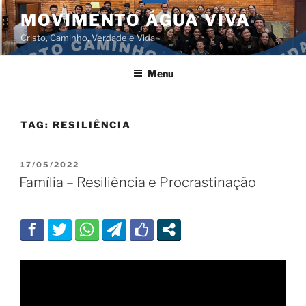
Pular
MOVIMENTO ÁGUA VIVA
para
Cristo, Caminho, Verdade e Vida
o
conteúdo
Menu
TAG:
RESILIÊNCIA
PUBLICADO
17/05/2022
EM
Família – Resiliência e Procrastinação