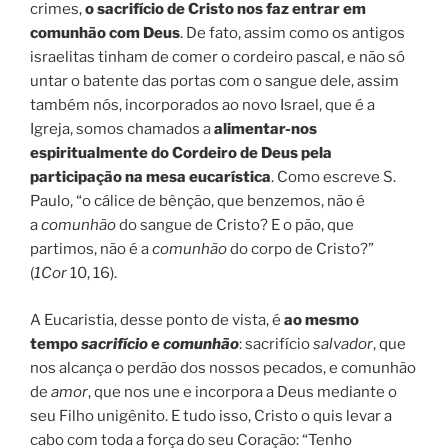
crimes,
o sacrifício de Cristo nos faz entrar em
comunhão com Deus
. De fato, assim como os antigos
israelitas tinham de comer o cordeiro pascal, e não só
untar o batente das portas com o sangue dele, assim
também nós, incorporados ao novo Israel, que é a
Igreja, somos chamados a
alimentar-nos
espiritualmente do Cordeiro de Deus pela
participação na mesa eucarística
. Como escreve S.
Paulo, “o cálice de bênção, que benzemos, não é
a
comunhão
do sangue de Cristo? E o pão, que
partimos, não é a
comunhão
do corpo de Cristo?”
(
1Cor
10, 16).
A Eucaristia, desse ponto de vista, é
ao mesmo
tempo
sacrifício
e
comunhão
: sacrifício
salvador
, que
nos alcança o perdão dos nossos pecados, e comunhão
de
amor
, que nos une e incorpora a Deus mediante o
seu Filho unigênito. E tudo isso, Cristo o quis levar a
cabo com toda a força do seu Coração: “Tenho