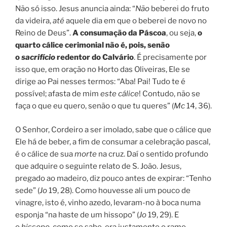
Não só isso. Jesus anuncia ainda: “
Não
beberei do fruto
da videira,
até
aquele dia em que o beberei de novo no
Reino de Deus”.
A consumação da Páscoa
, ou seja,
o
quarto cálice cerimonial não é, pois, senão
o
sacrifício
redentor do Calvário
. É precisamente por
isso que, em oração no Horto das Oliveiras, Ele se
dirige ao Pai nesses termos: “Aba! Pai! Tudo te é
possível; afasta de mim
este cálice
! Contudo, não se
faça o que eu quero, senão o que tu queres” (
Mc
14, 36).
O Senhor, Cordeiro a ser imolado, sabe que o cálice que
Ele há de beber, a fim de consumar a celebração pascal,
é o cálice de sua
morte
na cruz. Daí o sentido profundo
que adquire o seguinte relato de S. João. Jesus,
pregado ao madeiro, diz pouco antes de expirar: “Tenho
sede” (
Jo
19, 28). Como houvesse ali um pouco de
vinagre, isto é, vinho azedo, levaram-no à boca numa
esponja “na haste de um hissopo” (
Jo
19, 29). E
o
hissopo
, como se sabe, era justamente o ramo