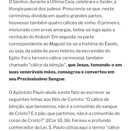
O Senhor, durante a Última Ceia, celebrara o
Seder
, a
liturgia pascal dos judeus. Prescrevia-se que, nesta
cerimônia, dividida em quatro grandes partes,
houvesse também quatro cálices de vinho. O primeiro,
misturado com ervas amargas, bebia-se logo após a
recitação do
Kidush
. Em seguida, na parte
correspondente ao
Maguid
, lia-se a história do Êxodo,
ou seja, da saída do povo hebreu da escravidão do
Egito. Foi o terceiro cálice cerimonial, também
chamado “cálice da bênção”,
que Jesus, tomando-o em
suas veneráveis mãos, consagrou e converteu em
seu Preciosíssimo Sangue
.
O Apóstolo Paulo alude a este fato ao escrever as
seguintes linhas aos fiéis de Corinto: “O
cálice de
bênção
, que benzemos, não é a comunhão do sangue
de Cristo? E o pão, que partimos, não é a comunhão do
corpo de Cristo?” (
1Cor
10, 16). Fariseu e profundo
conhecedor da Lei, S. Paulo utiliza aqui o termo “cálice