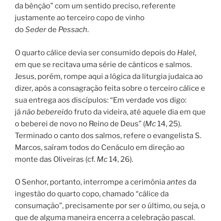
da bênção” com um sentido preciso, referente
justamente ao terceiro copo de vinho
do
Seder
de
Pessach
.
O quarto cálice devia ser consumido depois do
Halel
,
em que se recitava uma série de cânticos e salmos.
Jesus, porém, rompe aqui a lógica da liturgia judaica ao
dizer, após a consagração feita sobre o terceiro cálice e
sua entrega aos discípulos: “Em verdade vos digo:
já
não beberei
do fruto da videira, até aquele dia em que
o beberei de novo no Reino de Deus” (
Mc
14, 25).
Terminado o canto dos salmos, refere o evangelista S.
Marcos, saíram todos do Cenáculo em direção ao
monte das Oliveiras (cf.
Mc
14, 26).
O Senhor, portanto, interrompe a cerimônia
antes
da
ingestão do quarto copo, chamado “cálice da
consumação”, precisamente por ser o último, ou seja, o
que de alguma maneira encerra a celebração pascal.