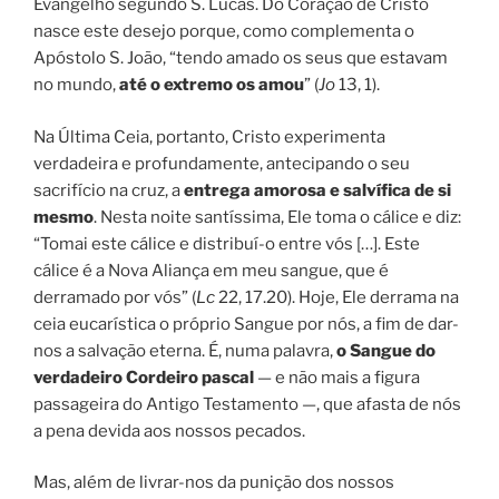
Evangelho segundo S. Lucas. Do Coração de Cristo
nasce este desejo porque, como complementa o
Apóstolo S. João, “tendo amado os seus que estavam
no mundo,
até o extremo os amou
” (
Jo
13, 1).
Na Última Ceia, portanto, Cristo experimenta
verdadeira e profundamente, antecipando o seu
sacrifício na cruz, a
entrega amorosa e salvífica de si
mesmo
. Nesta noite santíssima, Ele toma o cálice e diz:
“Tomai este cálice e distribuí-o entre vós […]. Este
cálice é a Nova Aliança em meu sangue, que é
derramado por vós” (
Lc
22, 17.20). Hoje, Ele derrama na
ceia eucarística o próprio Sangue por nós, a fim de dar-
nos a salvação eterna. É, numa palavra,
o Sangue do
verdadeiro Cordeiro pascal
— e não mais a figura
passageira do Antigo Testamento —, que afasta de nós
a pena devida aos nossos pecados.
Mas, além de livrar-nos da punição dos nossos