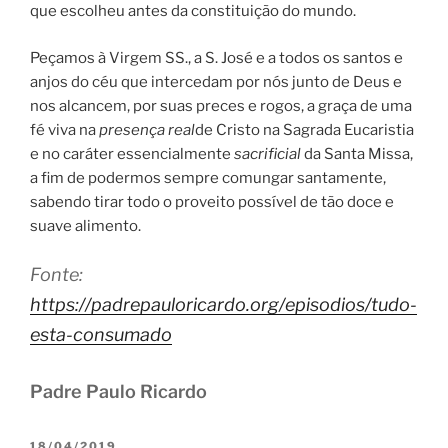
que escolheu antes da constituição do mundo.
Peçamos à Virgem SS., a S. José e a todos os santos e
anjos do céu que intercedam por nós junto de Deus e
nos alcancem, por suas preces e rogos, a graça de uma
fé viva na
presença real
de Cristo na Sagrada Eucaristia
e no caráter essencialmente
sacrificial
da Santa Missa,
a fim de podermos sempre comungar santamente,
sabendo tirar todo o proveito possível de tão doce e
suave alimento.
Fonte:
https://padrepauloricardo.org/episodios/tudo-
esta-consumado
Padre Paulo Ricardo
PUBLICADO
18/04/2019