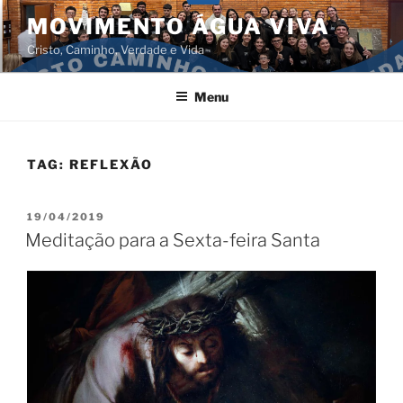
Pular
MOVIMENTO ÁGUA VIVA
para
Cristo, Caminho, Verdade e Vida
o
conteúdo
Menu
TAG:
REFLEXÃO
PUBLICADO
19/04/2019
EM
Meditação para a Sexta-feira Santa