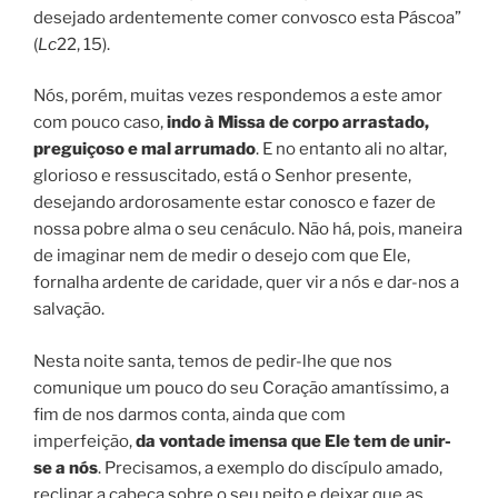
desejado ardentemente comer convosco esta Páscoa”
(
Lc
22, 15).
Nós, porém, muitas vezes respondemos a este amor
com pouco caso,
indo à Missa de corpo arrastado,
preguiçoso e mal arrumado
. E no entanto ali no altar,
glorioso e ressuscitado, está o Senhor presente,
desejando ardorosamente estar conosco e fazer de
nossa pobre alma o seu cenáculo. Não há, pois, maneira
de imaginar nem de medir o desejo com que Ele,
fornalha ardente de caridade, quer vir a nós e dar-nos a
salvação.
Nesta noite santa, temos de pedir-lhe que nos
comunique um pouco do seu Coração amantíssimo, a
fim de nos darmos conta, ainda que com
imperfeição,
da vontade imensa que Ele tem de unir-
se a nós
. Precisamos, a exemplo do discípulo amado,
reclinar a cabeça sobre o seu peito e deixar que as