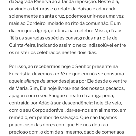
da Sagrada Reserva ao altar da reposição. Neste dia,
ouvindo as leituras e o relato da Paixão e adorando
solenemente a santa cruz, podemos unir-nos uma vez
mais ao Cordeiro imolado no rito da comunhão. É um
dia em que a Igreja, embora não celebre Missa, dá aos
fiéis as sagradas espécies consagradas na noite de
Quinta-feira, indicando assim o nexo indissolúvel entre
os mistérios celebrados nestes dois dias.
Por isso, ao recebermos hoje o Senhor presente na
Eucaristia, devemos
ter fé
de que em nós se consuma
aquela
aliança de amor
desejada por Ele desde o ventre
de Maria. Sim, Ele hoje livrou-nos dos nossos pecados,
apagou com o seu Sangue o reato da antiga pena,
contraída por Adão à sua descendência; hoje Ele veio,
com o seu Corpo adorável, dar-se-nos em alimento, em
remédio, em penhor de salvação. Que não façamos
pouco caso das dores com que Ele nos deu tão
precioso dom, o dom de si mesmo, dado de comer aos