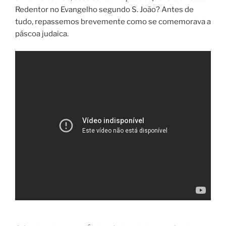
Redentor no Evangelho segundo S. João? Antes de
tudo, repassemos brevemente como se comemorava a
páscoa judaica.