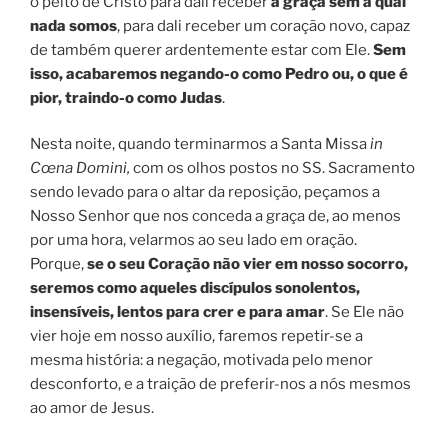
o peito de Cristo para dali receber
a graça sem a qual
nada somos
, para dali receber um coração novo, capaz
de também querer ardentemente estar com Ele.
Sem
isso, acabaremos negando-o como Pedro ou, o que é
pior, traindo-o como Judas
.
Nesta noite, quando terminarmos a Santa Missa
in
Cœna Domini,
com os olhos postos no SS. Sacramento
sendo levado para o altar da reposição, peçamos a
Nosso Senhor que nos conceda a graça de, ao menos
por uma hora, velarmos ao seu lado em oração.
Porque,
se o seu Coração não vier em nosso socorro,
seremos como aqueles discípulos sonolentos,
insensíveis, lentos para crer e para amar
. Se Ele não
vier hoje em nosso auxílio, faremos repetir-se a
mesma história: a negação, motivada pelo menor
desconforto, e a traição de preferir-nos a nós mesmos
ao amor de Jesus.