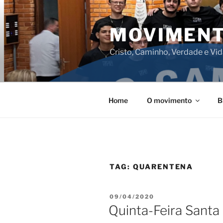
Pular
para
MOVIMENT
o
conteúdo
Cristo, Caminho, Verdade e Vi
Home
O movimento
B
TAG:
QUARENTENA
PUBLICADO
09/04/2020
EM
Quinta-Feira Santa