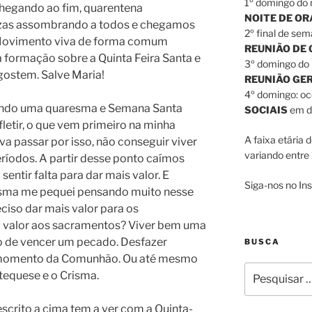
1º domingo do 
hegando ao fim, quarentena
NOITE DE O
ezas assombrando a todos e chegamos
2º final de sem
 Movimento viva de forma comum
REUNIÃO DE
formação sobre a Quinta Feira Santa e
3º domingo do 
gostem. Salve Maria!
REUNIÃO GE
4º domingo: o
vendo uma quaresma e Semana Santa
SOCIAIS
em di
fletir, o que vem primeiro na minha
A faixa etária 
a passar por isso, não conseguir viver
variando entre 
ríodos. A partir desse ponto caímos
sentir falta para dar mais valor. E
Siga-nos no I
esma me pequei pensando muito nesse
eciso dar mais valor para os
 valor aos sacramentos? Viver bem uma
to de vencer um pecado. Desfazer
BUSCA
o momento da Comunhão. Ou até mesmo
Pesquisar
tequese e o Crisma.
por:
escrito a cima tem a ver com a Quinta-