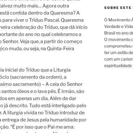
 talvez muito mais… Agora outra
SOBRE ESTE 
a está contida dentro da Quaresma? A
para viver o Tríduo Pascal. Quaresma
O Movimento Á
Verdade e Vida.
ira celebração do Tríduo, que dá início
Brasil no ano d
ortante do ano no qual celebramos a
O movimento d
o Senhor. Veja que, a partir do começo
comprometeu c
ico muda, ou seja, na Quinta-Feira
ter um estilo d
com um carism
espiritualidade 
inicial do Tríduo que a Liturgia
dócio (sacramento da ordem), a
tíssimo sacramento) – A ceia do Senhor
santos óleos e o lava pés. É irmão, são
dos em apenas um dia. Além de dar
o já descrito. Tudo está interligado pelo
A liturgia vivida no Tríduo introduz de
da entrega de Jesus pela humanidade por
ção. “É por isso que o Pai me ama: