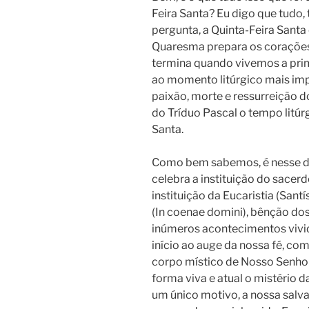
Feira Santa? Eu digo que tudo,
pergunta, a Quinta-Feira Sant
Quaresma prepara os corações 
termina quando vivemos a prime
ao momento litúrgico mais imp
paixão, morte e ressurreição d
do Tríduo Pascal o tempo litúrg
Santa.
Como bem sabemos, é nesse dia 
celebra a instituição do sacer
instituição da Eucaristia (San
(In coenae domini), bênção dos 
inúmeros acontecimentos vivi
início ao auge da nossa fé, com
corpo místico de Nosso Senhor. 
forma viva e atual o mistério 
um único motivo, a nossa salva