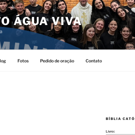
O ÁGUA VIVA
da
log
Fotos
Pedido de oração
Contato
BÍBLIA CATÓ
Livro: