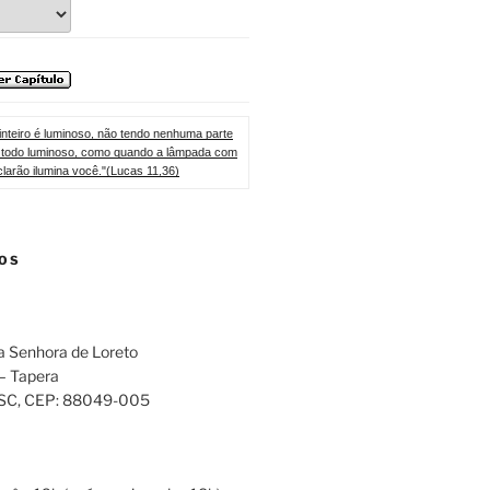
inteiro é luminoso, não tendo nenhuma parte
rá todo luminoso, como quando a lâmpada com
clarão ilumina você."(Lucas 11,36)
OS
a Senhora de Loreto
 – Tapera
 SC
, CEP:
88049-005