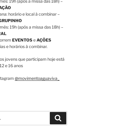
mês: 19h (após a missa das 18h) –
RAÇÃO
ana: horário e local à combinar –
 GRUPINHO
mês: 19h (após a missa das 18h) –
RAL
correm
EVENTOS
e
AÇÕES
as e horários à combinar.
dos jovens que participam hoje está
12 e 16 anos
nstagram
@movimentoaguaviva_
Pesquisar