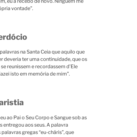
sim, eu a recebo de novo. Ninguém me
rópria vontade”.
cerdócio
 palavras na Santa Ceia que aquilo que
r deveria ter uma continuidade, que os
se reunissem e recordassem d’Ele
Fazei isto em memória de mim”.
aristia
ceu ao Pai o Seu Corpo e Sangue sob as
os entregou aos seus. A palavra
palavras gregas “eu-cháris”, que