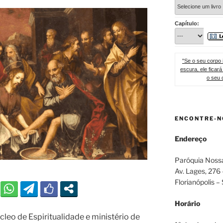
Capítulo:
"Se o seu corpo 
escura, ele fica
o seu 
ENCONTRE-N
Endereço
Paróquia Noss
Av. Lages, 276
Florianópolis –
Horário
eo de Espiritualidade e ministério de