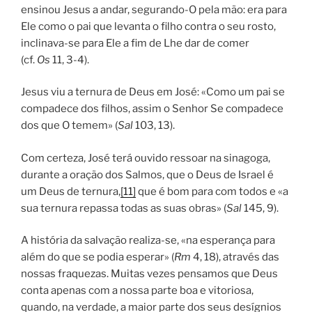
ensinou Jesus a andar, segurando-O pela mão: era para
Ele como o pai que levanta o filho contra o seu rosto,
inclinava-se para Ele a fim de Lhe dar de comer
(cf.
Os
11, 3-4).
Jesus viu a ternura de Deus em José: «Como um pai se
compadece dos filhos, assim o Senhor Se compadece
dos que O temem» (
Sal
103, 13).
Com certeza, José terá ouvido ressoar na sinagoga,
durante a oração dos Salmos, que o Deus de Israel é
um Deus de ternura,
[11]
que é bom para com todos e «a
sua ternura repassa todas as suas obras» (
Sal
145, 9).
A história da salvação realiza-se, «na esperança para
além do que se podia esperar» (
Rm
4, 18), através das
nossas fraquezas. Muitas vezes pensamos que Deus
conta apenas com a nossa parte boa e vitoriosa,
quando, na verdade, a maior parte dos seus desígnios