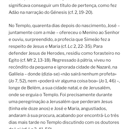
significava conseguir um título de pertença, como fez
Adão na narração do Génesis (cf. 2, 19-20).
No Templo, quarenta dias depois do nascimento, José –
juntamente com a mãe – ofereceu o Menino ao Senhor
e ouviu, surpreendido, a profecia que Simeão fez a
respeito de Jesus e Maria (cf.
Lc
2, 22-35). Para
defender Jesus de Herodes, residiu como forasteiro no
Egito (cf.
Mt
2, 13-18). Regressado à pátria, viveu no
recôndito da pequena e ignorada cidade de Nazaré, na
Galileia – donde (dizia-se) «não sairá nenhum profeta»
(
Jo
7, 52), nem «poderá vir alguma coisa boa» (
Jo
1, 46) –,
longe de Belém, a sua cidade natal, e de Jerusalém,
onde se erguia o Templo. Foi precisamente durante
uma peregrinação a Jerusalém que perderam Jesus
(tinha ele doze anos) e José e Maria, angustiados,
andaram à sua procura, acabando por encontrá-Lo três
dias mais tarde no Templo discutindo com os doutores