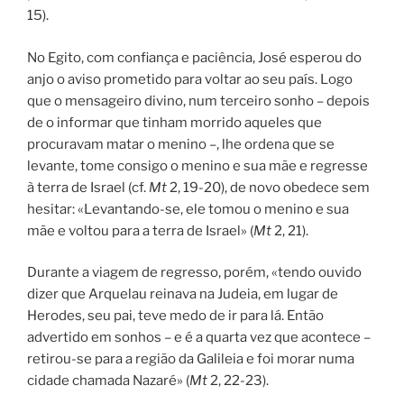
15).
No Egito, com confiança e paciência, José esperou do
anjo o aviso prometido para voltar ao seu país. Logo
que o mensageiro divino, num terceiro sonho – depois
de o informar que tinham morrido aqueles que
procuravam matar o menino –, lhe ordena que se
levante, tome consigo o menino e sua mãe e regresse
à terra de Israel (cf.
Mt
2, 19-20), de novo obedece sem
hesitar: «Levantando-se, ele tomou o menino e sua
mãe e voltou para a terra de Israel» (
Mt
2, 21).
Durante a viagem de regresso, porém, «tendo ouvido
dizer que Arquelau reinava na Judeia, em lugar de
Herodes, seu pai, teve medo de ir para lá. Então
advertido em sonhos – e é a quarta vez que acontece –
retirou-se para a região da Galileia e foi morar numa
cidade chamada Nazaré» (
Mt
2, 22-23).