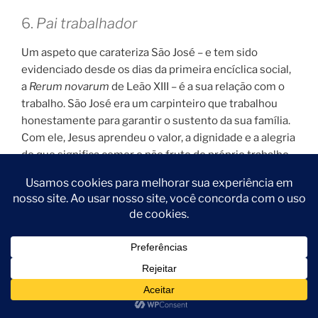
6.
Pai trabalhador
Um aspeto que carateriza São José – e tem sido
evidenciado desde os dias da primeira encíclica social,
a
Rerum novarum
de Leão XIII – é a sua relação com o
trabalho. São José era um carpinteiro que trabalhou
honestamente para garantir o sustento da sua família.
Com ele, Jesus aprendeu o valor, a dignidade e a alegria
do que significa comer o pão fruto do próprio trabalho.
Neste nosso tempo em que o trabalho parece ter
voltado a constituir uma urgente questão social e o
desemprego atinge por vezes níveis impressionantes,
mesmo em países onde se experimentou durante
várias décadas um certo bem-estar, é necessário
tomar renovada consciência do significado do trabalho
que dignifica e do qual o nosso Santo é patrono e
exemplo.