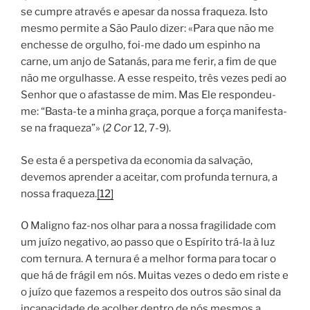
se cumpre através e apesar da nossa fraqueza. Isto
mesmo permite a São Paulo dizer: «Para que não me
enchesse de orgulho, foi-me dado um espinho na
carne, um anjo de Satanás, para me ferir, a fim de que
não me orgulhasse. A esse respeito, três vezes pedi ao
Senhor que o afastasse de mim. Mas Ele respondeu-
me: “Basta-te a minha graça, porque a força manifesta-
se na fraqueza”» (
2 Cor
12, 7-9).
Se esta é a perspetiva da economia da salvação,
devemos aprender a aceitar, com profunda ternura, a
nossa fraqueza.
[12]
O Maligno faz-nos olhar para a nossa fragilidade com
um juízo negativo, ao passo que o Espírito trá-la à luz
com ternura. A ternura é a melhor forma para tocar o
que há de frágil em nós. Muitas vezes o dedo em riste e
o juízo que fazemos a respeito dos outros são sinal da
incapacidade de acolher dentro de nós mesmos a