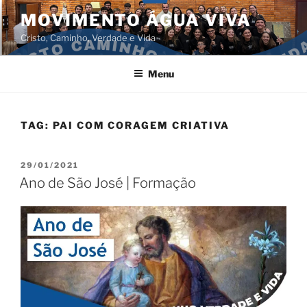
Pular
MOVIMENTO ÁGUA VIVA
para
Cristo, Caminho, Verdade e Vida
o
conteúdo
Menu
TAG:
PAI COM CORAGEM CRIATIVA
PUBLICADO
29/01/2021
EM
Ano de São José | Formação