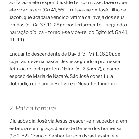
ao Faraó e ele respondia: «Ide ter com José; fazei o que
ele vos disser» (
Gn
41, 55). Tratava-se de José, filho de
Jacob, que acabara vendido, vítima da inveja dos seus
irmãos (cf.
Gn
37, 11-28); e posteriormente – segundo a
narração bíblica – tornou-se vice-rei do Egito (cf.
Gn
41,
41-44).
Enquanto descendente de David (cf.
Mt
1, 16.20), de
cuja raiz deveria nascer Jesus segundo a promessa
feita ao rei pelo profeta Natan (cf.
2 Sam
7), e como
esposo de Maria de Nazaré, São José constitui a
dobradiça que une o Antigo e o Novo Testamento.
2.
Pai na ternura
Dia após dia, José via Jesus crescer «em sabedoria, em
estatura e em graça, diante de Deus e dos homens»
(
Lc
2, 52). Como o Senhor fez com Israel, assim ele