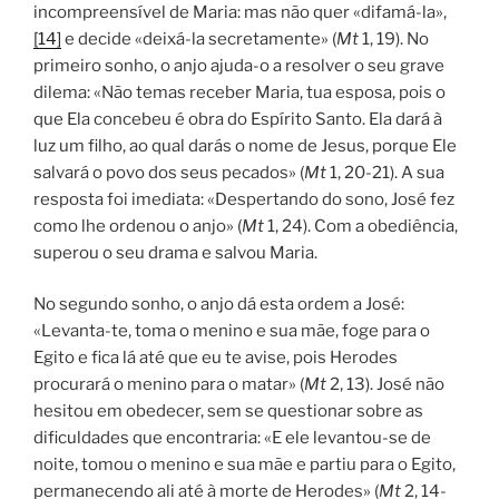
incompreensível de Maria: mas não quer «difamá-la»,
[14]
e decide «deixá-la secretamente» (
Mt
1, 19). No
primeiro sonho, o anjo ajuda-o a resolver o seu grave
dilema: «Não temas receber Maria, tua esposa, pois o
que Ela concebeu é obra do Espírito Santo. Ela dará à
luz um filho, ao qual darás o nome de Jesus, porque Ele
salvará o povo dos seus pecados» (
Mt
1, 20-21). A sua
resposta foi imediata: «Despertando do sono, José fez
como lhe ordenou o anjo» (
Mt
1, 24). Com a obediência,
superou o seu drama e salvou Maria.
No segundo sonho, o anjo dá esta ordem a José:
«Levanta-te, toma o menino e sua mãe, foge para o
Egito e fica lá até que eu te avise, pois Herodes
procurará o menino para o matar» (
Mt
2, 13). José não
hesitou em obedecer, sem se questionar sobre as
dificuldades que encontraria: «E ele levantou-se de
noite, tomou o menino e sua mãe e partiu para o Egito,
permanecendo ali até à morte de Herodes» (
Mt
2, 14-