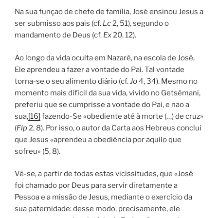
Na sua função de chefe de família, José ensinou Jesus a
ser submisso aos pais (cf.
Lc
2, 51), segundo o
mandamento de Deus (cf.
Ex
20, 12).
Ao longo da vida oculta em Nazaré, na escola de José,
Ele aprendeu a fazer a vontade do Pai. Tal vontade
torna-se o seu alimento diário (cf.
Jo
4, 34). Mesmo no
momento mais difícil da sua vida, vivido no Getsémani,
preferiu que se cumprisse a vontade do Pai, e não a
sua,
[16]
fazendo-Se «obediente até à morte (…) de cruz»
(
Flp
2, 8). Por isso, o autor da Carta aos Hebreus conclui
que Jesus «aprendeu a obediência por aquilo que
sofreu» (5, 8).
Vê-se, a partir de todas estas vicissitudes, que «José
foi chamado por Deus para servir diretamente a
Pessoa e a missão de Jesus, mediante o exercício da
sua paternidade: desse modo, precisamente, ele