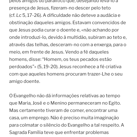
pelos amigos do paralítico que, desejando levá-lo à
presença de Jesus, fizeram-no descer pelo teto
(cf.
Lc
5, 17-26). A dificuldade não deteve a audácia e
obstinação daqueles amigos. Estavam convencidos de
que Jesus podia curar o doente e, «não achando por
onde introduzi-lo, devido à multidão, subiram ao teto e,
através das telhas, desceram-no com a enxerga, para o
meio, em frente de Jesus. Vendo a fé daqueles
homens, disse: “Homem, os teus pecados estão
perdoados”» (5, 19-20). Jesus reconhece a fé criativa
com que aqueles homens procuram trazer-Lhe o seu
amigo doente.
O Evangelho não dá informações relativas ao tempo
que Maria, José e o Menino permaneceram no Egito.
Mas certamente tiveram de comer, encontrar uma
casa, um emprego. Não é preciso muita imaginação
para colmatar o silêncio do Evangelho a tal respeito. A
Sagrada Família teve que enfrentar problemas