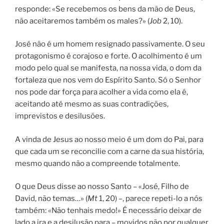
responde: «Se recebemos os bens da mão de Deus,
não aceitaremos também os males?» (
Job
2, 10).
José não é um homem resignado passivamente. O seu
protagonismo é corajoso e forte. O acolhimento é um
modo pelo qual se manifesta, na nossa vida, o dom da
fortaleza que nos vem do Espírito Santo. Só o Senhor
nos pode dar força para acolher a vida como ela é,
aceitando até mesmo as suas contradições,
imprevistos e desilusões.
A vinda de Jesus ao nosso meio é um dom do Pai, para
que cada um se reconcilie com a carne da sua história,
mesmo quando não a compreende totalmente.
O que Deus disse ao nosso Santo – «José, Filho de
David, não temas…» (
Mt
1, 20) –, parece repeti-lo a nós
também: «Não tenhais medo!» É necessário deixar de
lado a ira e a desilusão para – movidos não por qualquer