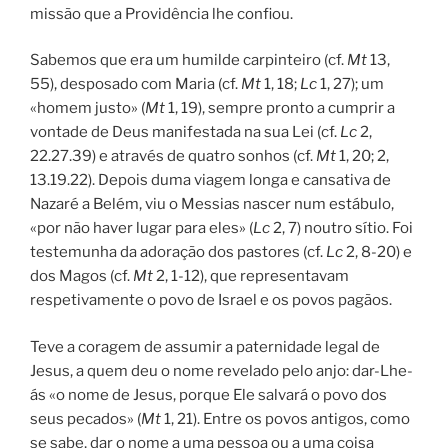
missão que a Providência lhe confiou.
Sabemos que era um humilde carpinteiro (cf.
Mt
13,
55), desposado com Maria (cf.
Mt
1, 18;
Lc
1, 27); um
«homem justo» (
Mt
1, 19), sempre pronto a cumprir a
vontade de Deus manifestada na sua Lei (cf.
Lc
2,
22.27.39) e através de quatro sonhos (cf.
Mt
1, 20; 2,
13.19.22). Depois duma viagem longa e cansativa de
Nazaré a Belém, viu o Messias nascer num estábulo,
«por não haver lugar para eles» (
Lc
2, 7) noutro sítio. Foi
testemunha da adoração dos pastores (cf.
Lc
2, 8-20) e
dos Magos (cf.
Mt
2, 1-12), que representavam
respetivamente o povo de Israel e os povos pagãos.
Teve a coragem de assumir a paternidade legal de
Jesus, a quem deu o nome revelado pelo anjo: dar-Lhe-
ás «o nome de Jesus, porque Ele salvará o povo dos
seus pecados» (
Mt
1, 21). Entre os povos antigos, como
se sabe, dar o nome a uma pessoa ou a uma coisa