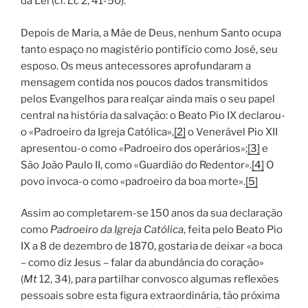
da Lei (cf.
Lc
2, 41-50).
Depois de Maria, a Mãe de Deus, nenhum Santo ocupa
tanto espaço no magistério pontifício como José, seu
esposo. Os meus antecessores aprofundaram a
mensagem contida nos poucos dados transmitidos
pelos Evangelhos para realçar ainda mais o seu papel
central na história da salvação: o Beato Pio IX declarou-
o «Padroeiro da Igreja Católica»,
[2]
o Venerável Pio XII
apresentou-o como «Padroeiro dos operários»;
[3]
e
São João Paulo II, como «Guardião do Redentor».
[4]
O
povo invoca-o como «padroeiro da boa morte».
[5]
Assim ao completarem-se 150 anos da sua declaração
como
Padroeiro da Igreja Católica
, feita pelo Beato Pio
IX a 8 de dezembro de 1870, gostaria de deixar «a boca
– como diz Jesus – falar da abundância do coração»
(
Mt
12, 34), para partilhar convosco algumas reflexões
pessoais sobre esta figura extraordinária, tão próxima