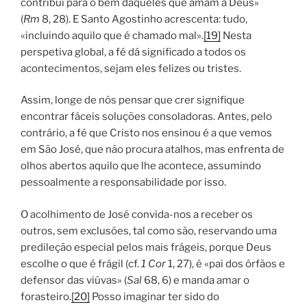
contribui para o bem daqueles que amam a Deus»
(
Rm
8, 28). E Santo Agostinho acrescenta: tudo,
«incluindo aquilo que é chamado mal».
[19]
Nesta
perspetiva global, a fé dá significado a todos os
acontecimentos, sejam eles felizes ou tristes.
Assim, longe de nós pensar que crer signifique
encontrar fáceis soluções consoladoras. Antes, pelo
contrário, a fé que Cristo nos ensinou é a que vemos
em São José, que não procura atalhos, mas enfrenta de
olhos abertos aquilo que lhe acontece, assumindo
pessoalmente a responsabilidade por isso.
O acolhimento de José convida-nos a receber os
outros, sem exclusões, tal como são, reservando uma
predileção especial pelos mais frágeis, porque Deus
escolhe o que é frágil (cf.
1 Cor
1, 27), é «pai dos órfãos e
defensor das viúvas» (
Sal
68, 6) e manda amar o
forasteiro.
[20]
Posso imaginar ter sido do