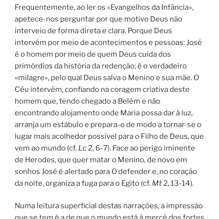
Frequentemente, ao ler os «Evangelhos da Infância»,
apetece-nos perguntar por que motivo Deus não
interveio de forma direta e clara. Porque Deus
intervém por meio de acontecimentos e pessoas: José
é o homem por meio de quem Deus cuida dos
primórdios da história da redenção; é o verdadeiro
«milagre», pelo qual Deus salva o Menino e sua mãe. O
Céu intervém, confiando na coragem criativa deste
homem que, tendo chegado a Belém e não
encontrando alojamento onde Maria possa dar à luz,
arranja um estábulo e prepara-o de modo a tornar-se o
lugar mais acolhedor possível para o Filho de Deus, que
vem ao mundo (cf.
Lc
2, 6-7). Face ao perigo iminente
de Herodes, que quer matar o Menino, de novo em
sonhos José é alertado para O defender e, no coração
da noite, organiza a fuga para o Egito (cf.
Mt
2, 13-14).
Numa leitura superficial destas narrações, a impressão
que se tem é a de que o mundo está à mercê dos fortes