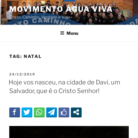
Pular
MOVIMENTO ÁGUA VIVA
para
Cristo, Caminho, Verdade e Vida
o
conteúdo
Menu
TAG:
NATAL
PUBLICADO
24/12/2019
EM
Hoje vos nasceu, na cidade de Davi, um
Salvador, que é o Cristo Senhor!