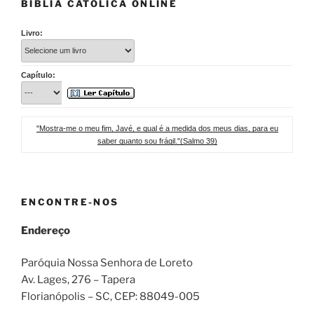
BÍBLIA CATÓLICA ONLINE
Livro:
Capítulo:
"Mostra-me o meu fim, Javé, e qual é a medida dos meus dias, para eu
saber quanto sou frágil."(Salmo 39)
ENCONTRE-NOS
Endereço
Paróquia Nossa Senhora de Loreto
Av. Lages, 276 – Tapera
Florianópolis – SC
, CEP:
88049-005