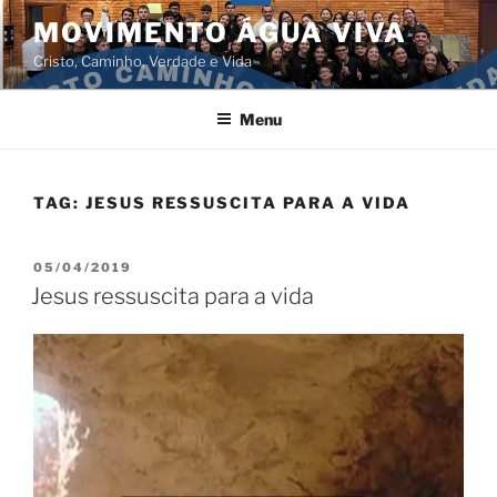
Pular
MOVIMENTO ÁGUA VIVA
para
Cristo, Caminho, Verdade e Vida
o
conteúdo
Menu
TAG:
JESUS RESSUSCITA PARA A VIDA
PUBLICADO
05/04/2019
EM
Jesus ressuscita para a vida