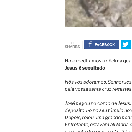
0
Hoje meditamos a décima quar
Jesus é sepultado
Nós vos adoramos, Senhor Jesu
pela vossa santa cruz remiste
José pegou no corpo de Jesus,
depositou-o no seu túmulo nov
Depois, rolou uma grande pedra
Entretanto, estavam ali Maria 
em frente do sepulcro
. Mt 27,