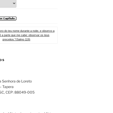
ro do teu nome durante a noite, e observo a
 é a parte que me cabe: observar os teus
preceitos."(Salmo 119)
OS
a Senhora de Loreto
 – Tapera
 SC
, CEP:
88049-005