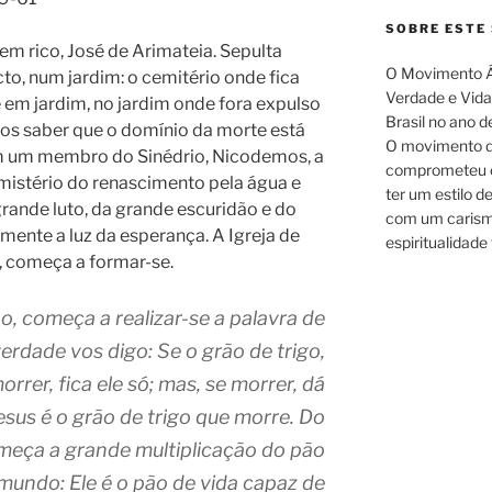
SOBRE ESTE 
rico, José de Arimateia. Sepulta
O Movimento Á
cto, num jardim: o cemitério onde fica
Verdade e Vida.
 em jardim, no jardim onde fora expulso
Brasil no ano d
nos saber que o domínio da morte está
O movimento d
m um membro do Sinédrio, Nicodemos, a
comprometeu c
mistério do renascimento pela água e
ter um estilo d
grande luto, da grande escuridão e do
com um carism
ente a luz da esperança. A Igreja de
espiritualidade 
a, começa a formar-se.
 começa a realizar-se a palavra de
erdade vos digo: Se o grão de trigo,
orrer, fica ele só; mas, se morrer, dá
Jesus é o grão de trigo que morre. Do
meça a grande multiplicação do pão
 mundo: Ele é o pão de vida capaz de