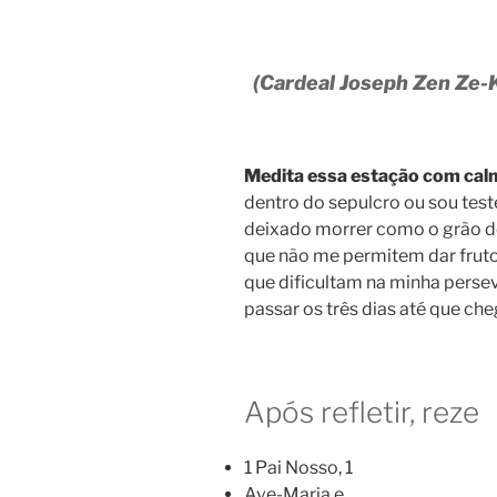
(Cardeal Joseph Zen Ze-K
Medita essa estação
com calm
dentro do sepulcro ou sou tes
deixado morrer como o grão d
que não me permitem dar fruto
que dificultam na minha perse
passar os três dias até que ch
Após refletir, reze
1 Pai Nosso, 1
Ave-Maria e