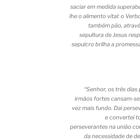
saciar em medida superabu
lhe o alimento vital: o Ver
também pão, através
sepultura de Jesus resp
sepulcro brilha a promess
“Senhor, os três dia
irmãos fortes cansam-se
vez mais fundo. Dai perse
e convertei t
perseverantes na união com
da necessidade de d