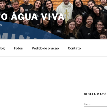
O ÁGUA VIVA
da
log
Fotos
Pedido de oração
Contato
O
BÍBLIA CATÓ
Livro: