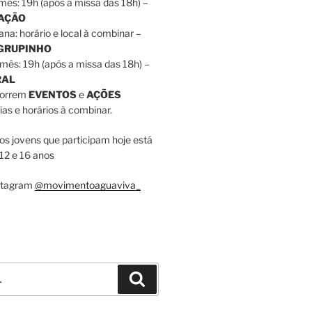
mês: 19h (após a missa das 18h) –
RAÇÃO
ana: horário e local à combinar –
 GRUPINHO
mês: 19h (após a missa das 18h) –
RAL
correm
EVENTOS
e
AÇÕES
as e horários à combinar.
dos jovens que participam hoje está
12 e 16 anos
nstagram
@movimentoaguaviva_
Pesquisar