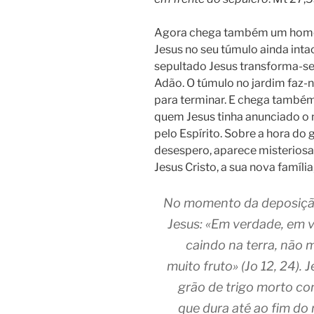
Agora chega também um homem 
Jesus no seu túmulo ainda inta
sepultado Jesus transforma-se
Adão. O túmulo no jardim faz-
para terminar. E chega també
quem Jesus tinha anunciado o 
pelo Espírito. Sobre a hora do 
desespero, aparece misteriosam
Jesus Cristo, a sua nova famíli
No momento da deposição,
Jesus: «Em verdade, em v
caindo na terra, não m
muito fruto» (
Jo
12, 24). 
grão de trigo morto co
que dura até ao fim do