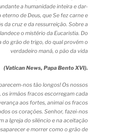
ndante a humanidade inteira e dar-
bo eterno de Deus, que Se fez carne e
 da cruz e da ressurreição. Sobre a
landece o mistério da Eucaristia. Do
a do grão de trigo, do qual provém o
verdadeiro maná, o pão da vida
(Vatican News, Papa Bento XVI).
s parecem-nos tão longos! Os nossos
, os irmãos fracos escorregam cada
verança aos fortes, animai os fracos
odos os corações. Senhor, fazei-nos
 a Igreja do silêncio e na aceitação
esaparecer e morrer como o grão de