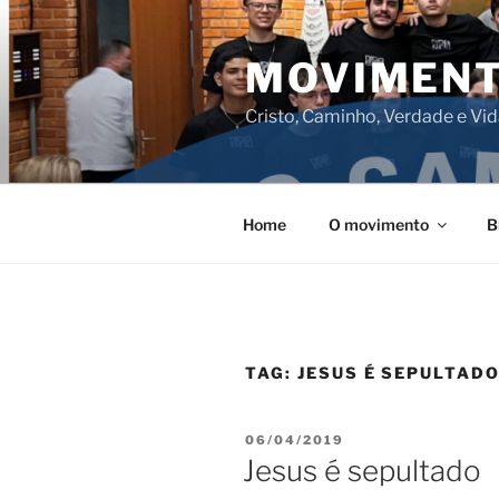
Pular
para
MOVIMENT
o
conteúdo
Cristo, Caminho, Verdade e Vi
Home
O movimento
B
TAG:
JESUS É SEPULTAD
PUBLICADO
06/04/2019
EM
Jesus é sepultado