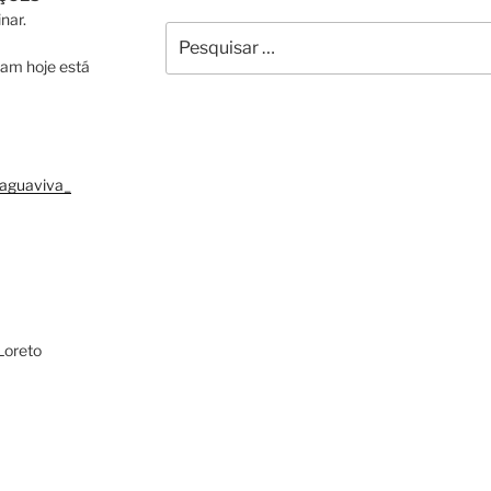
nar.
Pesquisar
por:
pam hoje está
aguaviva_
Loreto