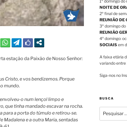
1º domingo do 
NOITE DE O
2º final de sem
REUNIÃO DE
3º domingo do 
REUNIÃO GE
4º domingo: o
SOCIAIS
em di
A faixa etária 
ta estação da Paixão de Nosso Senhor:
variando entre 
Siga-nos no I
s Cristo, e vos bendizemos. Porque
s o mundo.
BUSCA
 envolveu-o num lençol limpo e
o, que tinha mandado escavar na rocha.
Pesquisar
 para a porta do túmulo e retirou-se.
por:
de Madalena e a outra Maria, sentadas
59-61