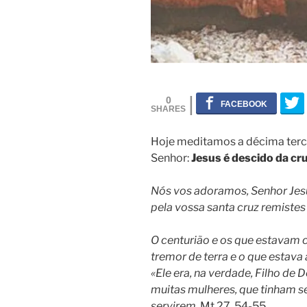
0
Hoje meditamos a décima terc
Senhor:
Jesus é descido da cr
Nós vos adoramos, Senhor Jesu
pela vossa santa cruz remiste
O centurião e os que estavam 
tremor de terra e o que estava
«Ele era, na verdade, Filho de 
muitas mulheres, que tinham se
servirem
. Mt 27, 54-55