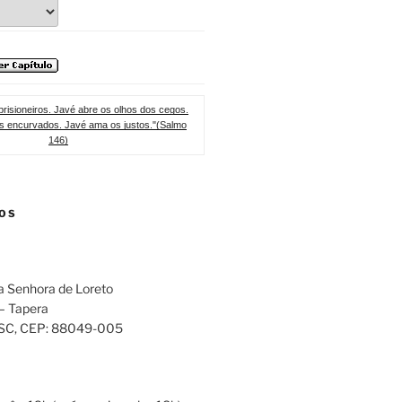
 prisioneiros. Javé abre os olhos dos cegos.
os encurvados. Javé ama os justos."(Salmo
146)
OS
a Senhora de Loreto
 – Tapera
 SC
, CEP:
88049-005