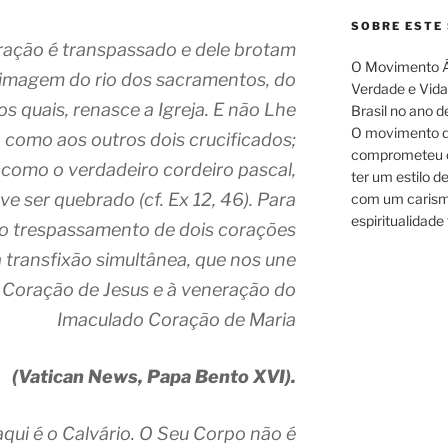
SOBRE ESTE 
oração é transpassado e dele brotam
O Movimento Á
 imagem do rio dos sacramentos, do
Verdade e Vida.
os quais, renasce a Igreja. E não Lhe
Brasil no ano d
O movimento d
 como aos outros dois crucificados;
comprometeu c
como o verdadeiro cordeiro pascal,
ter um estilo d
ve ser quebrado (cf.
Ex
12, 46). Para
com um carism
espiritualidade 
i o trespassamento de dois corações
 transfixão simultânea, que nos une
Coração de Jesus e à veneração do
Imaculado Coração de Maria
(Vatican News, Papa Bento XVI).
aqui é o Calvário. O Seu Corpo não é