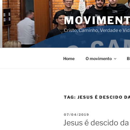
Pular
para
MOVIMENT
o
conteúdo
Cristo, Caminho, Verdade e Vi
Home
O movimento
B
TAG:
JESUS É DESCIDO D
PUBLICADO
07/04/2019
EM
Jesus é descido da