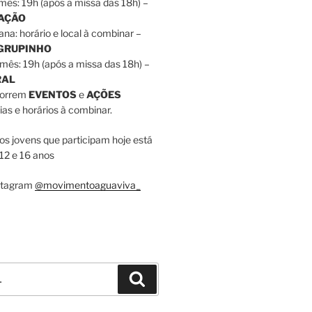
mês: 19h (após a missa das 18h) –
RAÇÃO
ana: horário e local à combinar –
 GRUPINHO
mês: 19h (após a missa das 18h) –
RAL
correm
EVENTOS
e
AÇÕES
as e horários à combinar.
dos jovens que participam hoje está
12 e 16 anos
nstagram
@movimentoaguaviva_
Pesquisar