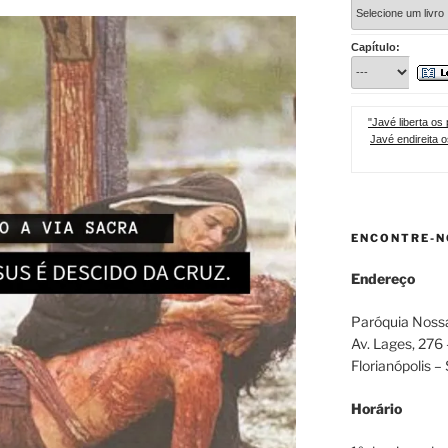
Capítulo:
"Javé liberta os
Javé endireita 
ENCONTRE-N
Endereço
Paróquia Noss
Av. Lages, 276
Florianópolis –
Horário