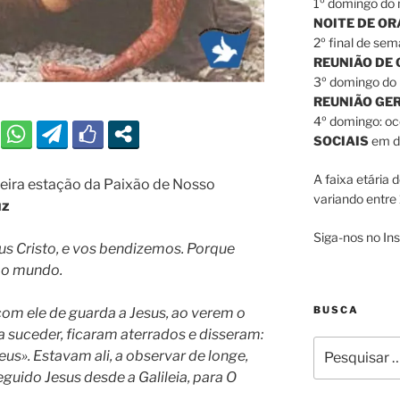
1º domingo do 
NOITE DE O
2º final de sem
REUNIÃO DE
3º domingo do 
REUNIÃO GE
4º domingo: o
SOCIAIS
em di
A faixa etária 
eira estação da Paixão de Nosso
variando entre 
uz
Siga-nos no I
s Cristo, e vos bendizemos. Porque
s o mundo.
BUSCA
com ele de guarda a Jesus, ao verem o
 a suceder, ficaram aterrados e disseram:
Pesquisar
Deus». Estavam ali, a observar de longe,
por:
guido Jesus desde a Galileia, para O