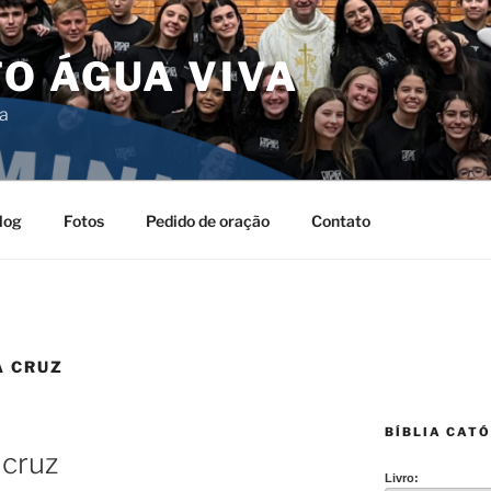
O ÁGUA VIVA
da
log
Fotos
Pedido de oração
Contato
A CRUZ
BÍBLIA CATÓ
 cruz
Livro: