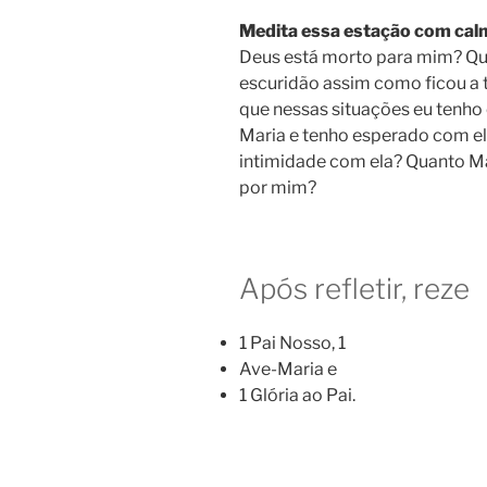
Medita essa estação com calm
Deus está morto para mim? Qua
escuridão assim como ficou a 
que nessas situações eu tenho
Maria e tenho esperado com el
intimidade com ela? Quanto Mar
por mim?
Após refletir, reze
1 Pai Nosso, 1
Ave-Maria e
1 Glória ao Pai.