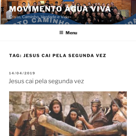
Pular
MOVIMENTO ÁGUA VIVA
para
Cristo, Caminho, Verdade e Vida
o
conteúdo
Menu
TAG:
JESUS CAI PELA SEGUNDA VEZ
PUBLICADO
14/04/2019
EM
Jesus cai pela segunda vez