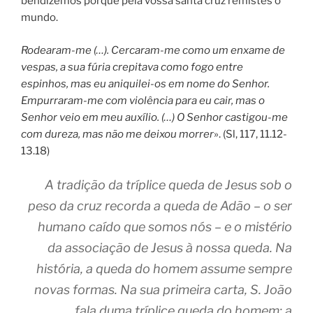
bendizemos porque pela vossa santa cruz remistes o
mundo.
Rodearam-me (…). Cercaram-me como um enxame de
vespas, a sua fúria crepitava como fogo entre
espinhos, mas eu aniquilei-os em nome do Senhor.
Empurraram-me com violência para eu cair, mas o
Senhor veio em meu auxílio. (…) O Senhor castigou-me
com dureza, mas não me deixou morrer
». (Sl, 117, 11.12-
13.18)
A tradição da tríplice queda de Jesus sob o
peso da cruz recorda a queda de Adão – o ser
humano caído que somos nós – e o mistério
da associação de Jesus à nossa queda. Na
história, a queda do homem assume sempre
novas formas. Na sua primeira carta, S. João
fala duma tríplice queda do homem: a