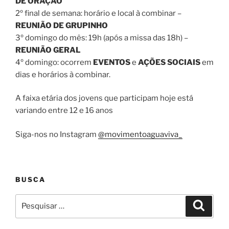
DE ORAÇÃO
2º final de semana: horário e local à combinar –
REUNIÃO DE GRUPINHO
3º domingo do mês: 19h (após a missa das 18h) –
REUNIÃO GERAL
4º domingo: ocorrem
EVENTOS
e
AÇÕES SOCIAIS
em
dias e horários à combinar.
A faixa etária dos jovens que participam hoje está
variando entre 12 e 16 anos
Siga-nos no Instagram
@movimentoaguaviva_
BUSCA
Pesquisar
Pesqui
por: