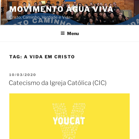
Pular
MOVIMENTO ÁGUA VIVA
para
Cristo, Caminho, Verdade e Vida
o
conteúdo
Menu
TAG:
A VIDA EM CRISTO
PUBLICADO
10/03/2020
EM
Catecismo da Igreja Católica (CIC)